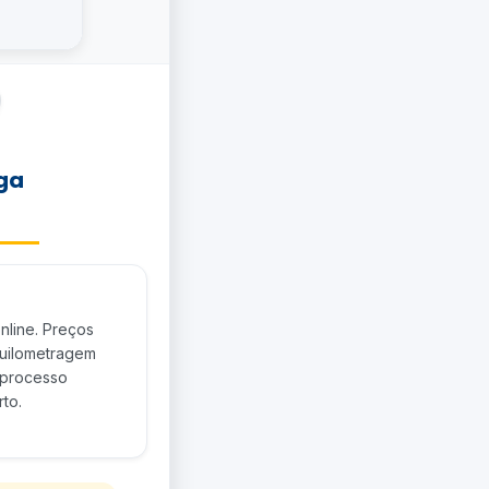
ga
nline. Preços
quilometragem
m processo
to.