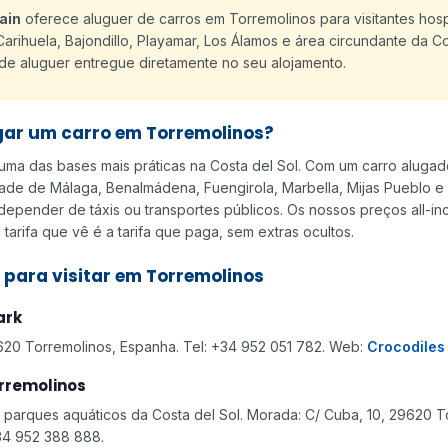
ain
oferece aluguer de carros em Torremolinos para visitantes ho
Carihuela, Bajondillo, Playamar, Los Álamos e área circundante da Co
de aluguer entregue diretamente no seu alojamento.
gar um carro em Torremolinos?
uma das bases mais práticas na Costa del Sol. Com um carro alugad
dade de Málaga, Benalmádena, Fuengirola, Marbella, Mijas Pueblo e
 depender de táxis ou transportes públicos. Os nossos preços all-inc
 tarifa que vê é a tarifa que paga, sem extras ocultos.
s para visitar em Torremolinos
ark
620 Torremolinos, Espanha. Tel: +34 952 051 782. Web:
Crocodiles
rremolinos
parques aquáticos da Costa del Sol. Morada: C/ Cuba, 10, 29620 T
34 952 388 888.