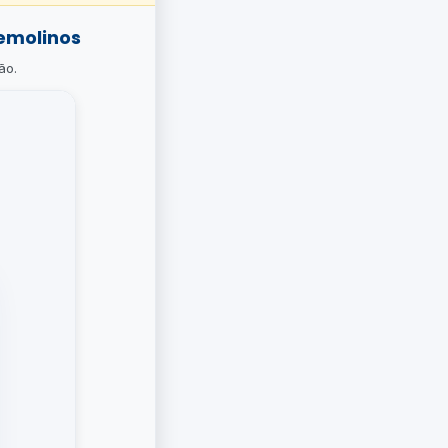
emolinos
ão.