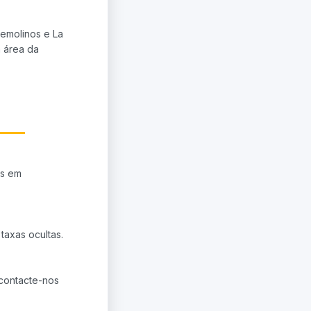
remolinos e La
a área da
es em
taxas ocultas.
 contacte-nos