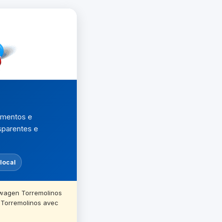
amentos e
nsparentes e
local
twagen Torremolinos
e Torremolinos avec