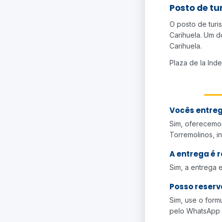
Posto de tu
O posto de turi
Carihuela. Um d
Carihuela.
Plaza de la Ind
Vocês entre
Sim, oferecemos
Torremolinos, in
A entrega é 
Sim, a entrega e
Posso reserv
Sim, use o form
pelo WhatsApp 