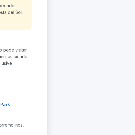
spedados
sta del Sol,
o pode visitar
 muitas cidades
lusive
 Park
orremolinos,