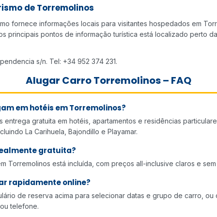
rismo de Torremolinos
smo fornece informações locais para visitantes hospedados em Tor
os principais pontos de informação turística está localizado perto d
ependencia s/n. Tel: +34 952 374 231.
Alugar Carro Torremolinos – FAQ
gam em hotéis em Torremolinos?
 entrega gratuita em hotéis, apartamentos e residências particular
cluindo La Carihuela, Bajondillo e Playamar.
realmente gratuita?
m Torremolinos está incluída, com preços all-inclusive claros e sem 
ar rapidamente online?
ulário de reserva acima para selecionar datas e grupo de carro, ou
ou telefone.