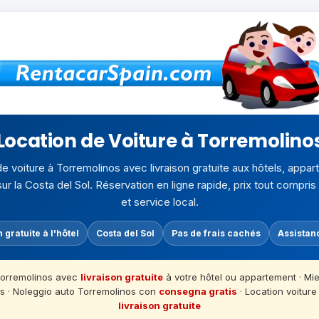
Location de Voiture à Torremolino
e voiture à Torremolinos avec livraison gratuite aux hôtels, appa
ur la Costa del Sol. Réservation en ligne rapide, prix tout compris
et service local.
 gratuite à l'hôtel
Costa del Sol
Pas de frais cachés
Assistan
Torremolinos avec
livraison gratuite
à votre hôtel ou appartement · M
os · Noleggio auto Torremolinos con
consegna gratis
· Location voitur
livraison gratuite