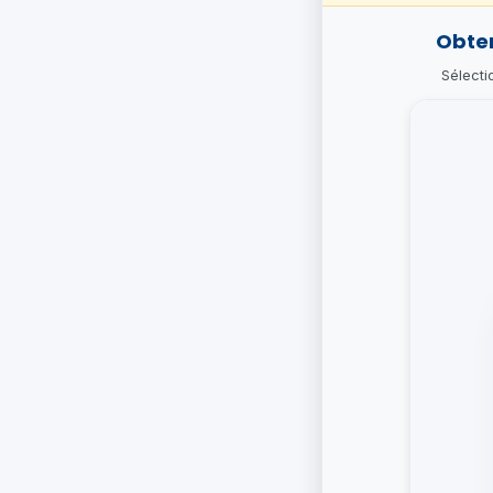
Obten
Sélecti