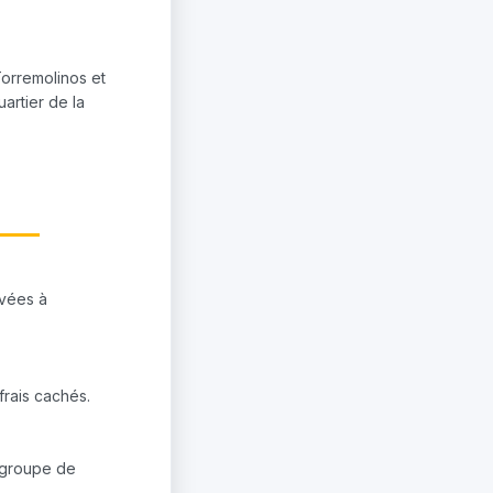
Torremolinos et
uartier de la
ivées à
 frais cachés.
e groupe de