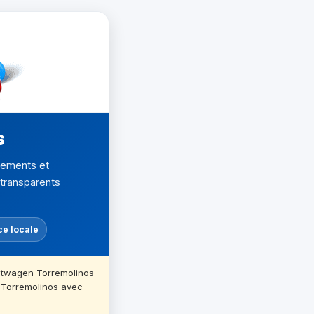
s
rtements et
 transparents
ce locale
ietwagen Torremolinos
e Torremolinos avec