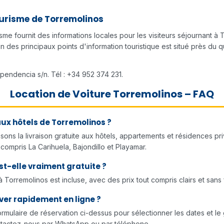
ourisme de Torremolinos
isme fournit des informations locales pour les visiteurs séjournant à 
un des principaux points d'information touristique est situé près du q
ependencia s/n. Tél : +34 952 374 231.
Location de Voiture Torremolinos – FAQ
aux hôtels de Torremolinos ?
sons la livraison gratuite aux hôtels, appartements et résidences pr
compris La Carihuela, Bajondillo et Playamar.
est-elle vraiment gratuite ?
n à Torremolinos est incluse, avec des prix tout compris clairs et sans
ver rapidement en ligne ?
 formulaire de réservation ci-dessus pour sélectionner les dates et l
ntactez-nous par WhatsApp ou par téléphone.