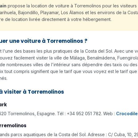
ain
propose la location de voiture à Torremolinos pour les visiteurs
rihuela, Bajondillo, Playamar, Los Álamos et les environs de la Costa
ure de location livrée directement à votre hébergement.
uer une voiture à Torremolinos ?
t l'une des bases les plus pratiques de la Costa del Sol. Avec une v
ouvez facilement visiter la ville de Málaga, Benalmádena, Fuengirola
 de nombreuses villes de l'intérieur sans dépendre des taxis ou des
 tout compris signifient que le tarif que vous voyez est le tarif qu
hés.
 à visiter à Torremolinos
ark
620 Torremolinos, Espagne. Tél : +34 952 051 782. Web :
Crocodile
rremolinos
rands parcs aquatiques de la Costa del Sol. Adresse : C/ Cuba, 10, 