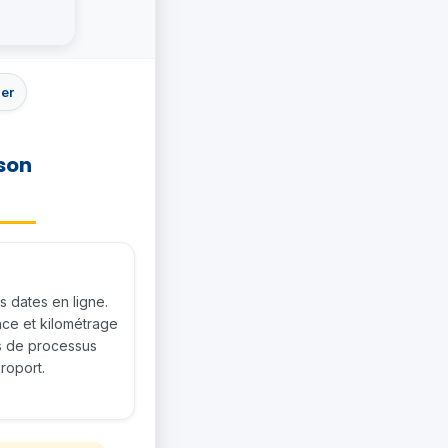
her
ison
s dates en ligne.
nce et kilométrage
as de processus
roport.