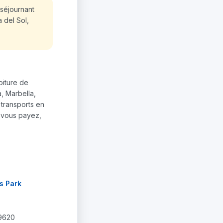
 séjournant
 del Sol,
oiture de
, Marbella,
 transports en
e vous payez,
s Park
29620