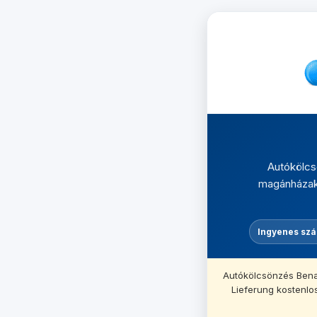
Autókölcs
magánházakba
Ingyenes szál
Autókölcsönzés Be
Lieferung kostenlo