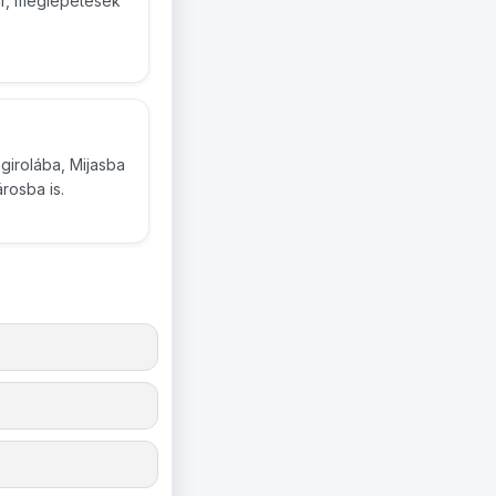
 ár, meglepetések
girolába, Mijasba
rosba is.