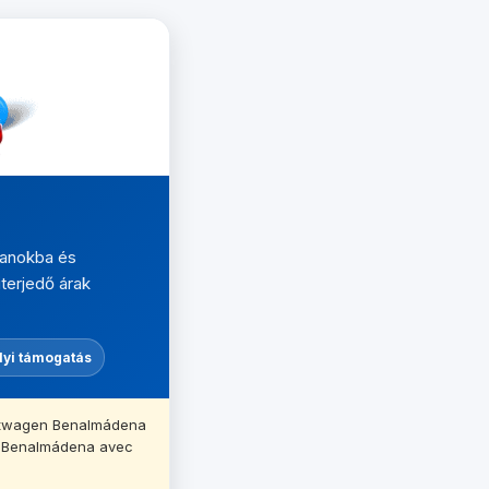
manokba és
iterjedő árak
lyi támogatás
ietwagen Benalmádena
e Benalmádena avec