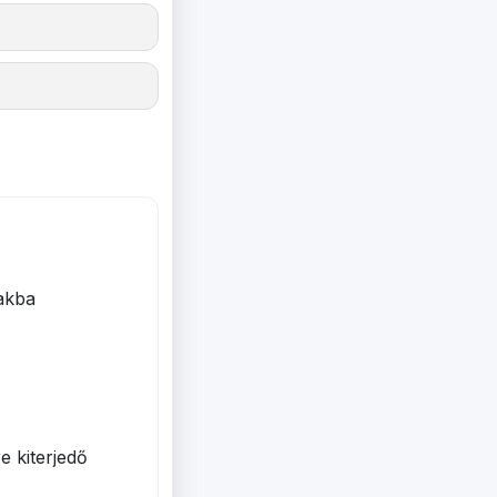
akba
 kiterjedő