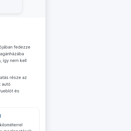
ójában fedezze
 magánházába
, így nem kell
ogatás része az
t autó
Pueblót és
k
 kilométerrel