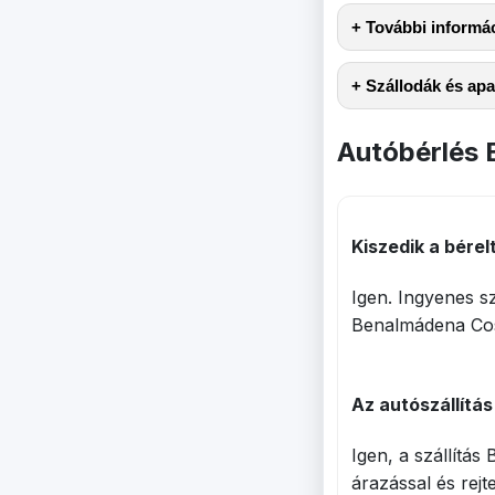
+ További informá
+ Szállodák és a
Autóbérlés 
Kiszedik a bére
Igen. Ingyenes s
Benalmádena Cost
Az autószállítá
Igen, a szállítá
árazással és rejte