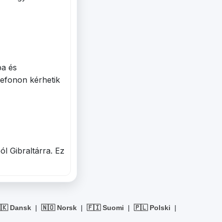
ba és
efonon kérhetik
l Gibraltárra. Ez
🇰 Dansk
|
🇳🇴 Norsk
|
🇫🇮 Suomi
|
🇵🇱 Polski
|