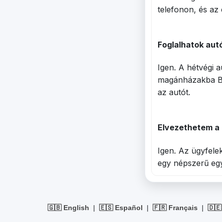
telefonon, és az
Foglalhatok aut
Igen. A hétvégi 
magánházakba Be
az autót.
Elvezethetem a 
Igen. Az ügyfele
egy népszerű egy
🇬🇧 English
|
🇪🇸 Español
|
🇫🇷 Français
|
🇩