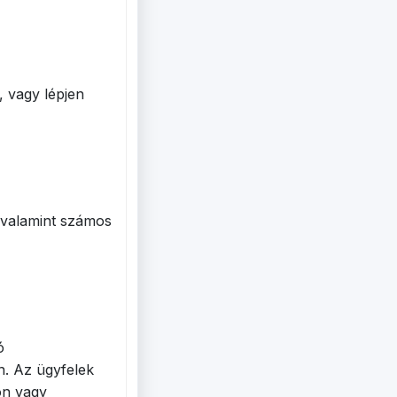
, vagy lépjen
 valamint számos
ó
n. Az ügyfelek
on vagy