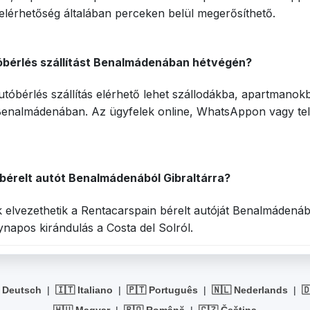
 elérhetőség általában perceken belül megerősíthető.
óbérlés szállítást Benalmádenában hétvégén?
autóbérlés szállítás elérhető lehet szállodákba, apartmanok
nalmádenában. Az ügyfelek online, WhatsAppon vagy tel
bérelt autót Benalmádenából Gibraltárra?
k elvezethetik a Rentacarspain bérelt autóját Benalmádenábó
napos kirándulás a Costa del Solról.
 Deutsch
|
🇮🇹 Italiano
|
🇵🇹 Português
|
🇳🇱 Nederlands
|

🇭🇺 Magyar
|
🇷🇴 Română
|
🇨🇿 Čeština