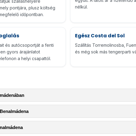
együtt. A látott ár a fizetendő
ttatjuk szálláshelyére
nélkül.
ly pontjára, plusz költség
megfelelő időpontban.
foglalás
Egész Costa del Sol
it és autócsoportját a fenti
Szállítás Torremolinosba, Fuen
en gyors árajánlatot
és még sok más tengerparti vá
efonon a helyi csapattól.
almádenában
à Benalmádena
enalmádena