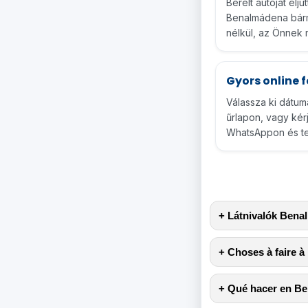
Bérelt autóját elju
Benalmádena bárme
nélkül, az Önnek 
Gyors online 
Válassza ki dátuma
űrlapon, vagy kérj
WhatsAppon és tel
+ Látnivalók Ben
+ Choses à faire 
+ Qué hacer en B