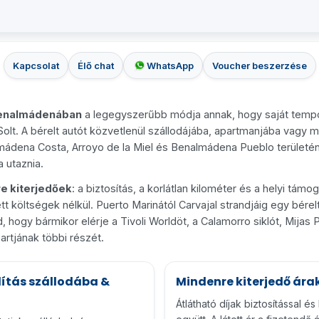
Kapcsolat
Élő chat
WhatsApp
Voucher beszerzése
enalmádenában
a legegyszerűbb módja annak, hogy saját temp
 Solt. A bérelt autót közvetlenül szállodájába, apartmanjába vagy
lmádena Costa, Arroyo de la Miel és Benalmádena Pueblo területén
a utaznia.
e kiterjedőek
: a biztosítás, a korlátlan kilométer és a helyi tám
ett költségek nélkül. Puerto Marinától Carvajal strandjáig egy bérel
 hogy bármikor elérje a Tivoli Worldöt, a Calamorro siklót, Mijas 
rtjának többi részét.
lítás szállodába &
Mindenre kiterjedő ára
Átlátható díjak biztosítással és