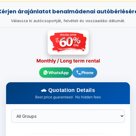
Kérjen árajánlatot benalmádenai autóbérlésér
Válassza ki autócsoportját, felvételi és visszaadási dátumát.