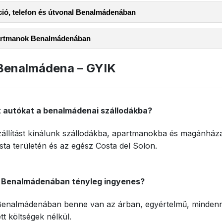
ció, telefon és útvonal Benalmádenában
partmanok Benalmádenában
Benalmádena – GYIK
lt autókat a benalmádenai szállodákba?
zállítást kínálunk szállodákba, apartmanokba és magánház
a területén és az egész Costa del Solon.
s Benalmádenában tényleg ingyenes?
s Benalmádenában benne van az árban, egyértelmű, mindenre
tt költségek nélkül.