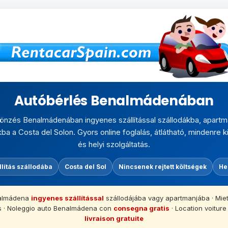
Autóbérlés Benalmádenában
önzés Benalmádenában ingyenes szállítással szállodákba, apart
 a Costa del Solon. Gyors online foglalás, átlátható, mindenre k
és helyi szolgáltatás.
lítás szállodába
Costa del Sol
Nincsenek rejtett költségek
He
nalmádena
ingyenes szállítással
szállodájába vagy apartmanjába · M
s · Noleggio auto Benalmádena con
consegna gratis
· Location voitur
livraison gratuite