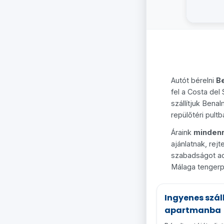
Autót bérelni
B
fel a Costa del
szállítjuk Bena
repülőtéri pultb
Áraink
mindenr
ajánlatnak, rejt
szabadságot ad,
Málaga tengerpa
Ingyenes szál
apartmanba