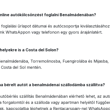
nline autókölcsönzést foglalni Benalmádenában?
 foglalási űrlapot dátumai és autócsoportja kiválasztásához
nk WhatsAppon vagy telefonon egy gyors árajánlatért.
helyekre is a Costa del Solon?
 Benalmádenába, Torremolinosba, Fuengirolába és Mijasba,
 Costa del Sol mentén.
 bérelt autót a benalmádenai szállodámba szállítva?
autóbérlés szállítás Benalmádenában elérhető lehet, az aut
 a forgalomtól és a szálloda vagy apartman helyétől függőe
nak, kapcsolatba léphetnek a Rentacarspain-nel WhatsApp